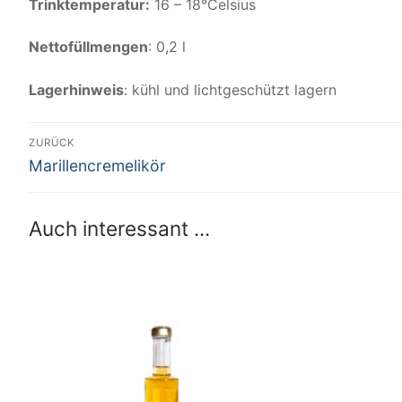
Trinktemperatur:
16 – 18°Celsius
Nettofüllmengen
: 0,2 l
Lagerhinweis
: kühl und lichtgeschützt lagern
Beitrags-
ZURÜCK
Vorheriger
Navigation
Marillencremelikör
Beitrag:
Auch interessant ...