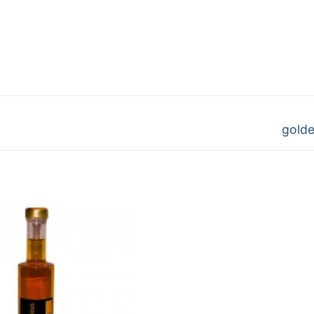
Nächs
golde
Beitra