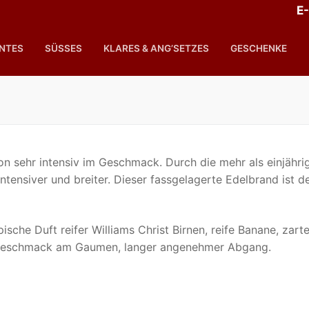
E-
ANTES
SÜSSES
KLARES & ANG’SETZES
GESCHENKE
hon sehr intensiv im Geschmack. Durch die mehr als einjähri
tensiver und breiter. Dieser fassgelagerte Edelbrand ist de
sche Duft reifer Williams Christ Birnen, reife Banane, zart
er Geschmack am Gaumen, langer angenehmer Abgang.