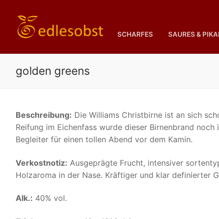
Zum
Inhalt
springen
SCHARFES
SAURES & PIK
golden greens
Beschreibung:
Die Williams Christbirne ist an sich sc
Reifung im Eichenfass wurde dieser Birnenbrand noch in
Begleiter für einen tollen Abend vor dem Kamin.
Verkostnotiz:
Ausgeprägte Frucht, intensiver sortentypi
Holzaroma in der Nase. Kräftiger und klar definiert
Alk.:
40% vol.