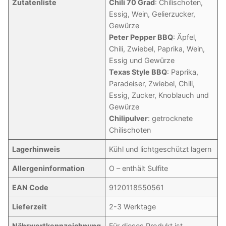
Zutatenliste
Chili 70 Grad
: Chilischoten,
Essig, Wein, Gelierzucker,
Gewürze
Peter Pepper BBQ
: Äpfel,
Chili, Zwiebel, Paprika, Wein,
Essig und Gewürze
Texas Style BBQ
: Paprika,
Paradeiser, Zwiebel, Chili,
Essig, Zucker, Knoblauch und
Gewürze
Chilipulver
: getrocknete
Chilischoten
Lagerhinweis
Kühl und lichtgeschützt lagern
Allergeninformation
O – enthält Sulfite
EAN Code
9120118550561
Lieferzeit
2-3 Werktage
Nährwertkennzeichnung
Für dieses Produkt ist