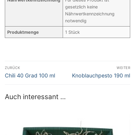
gesetzlich keine
Nährwertkennzeichnung
notwendig
Produktmenge
1 Stück
Beitrags-
ZURÜCK
WEITER
Navigation
Vorheriger
Nächster
Chili 40 Grad 100 ml
Knoblauchpesto 190 ml
Beitrag:
Beitrag:
Auch interessant ...