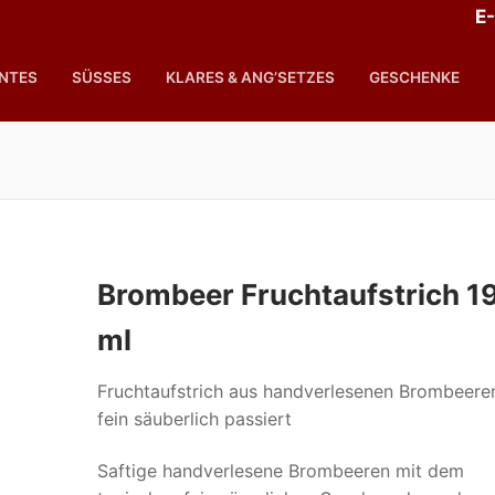
E-
ANTES
SÜSSES
KLARES & ANG’SETZES
GESCHENKE
Brombeer Fruchtaufstrich 1
ml
Fruchtaufstrich aus handverlesenen Brombeere
fein säuberlich passiert
Saftige handverlesene Brombeeren mit dem