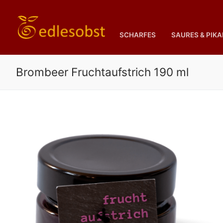
Zum
Inhalt
springen
SCHARFES
SAURES & PIK
Brombeer Fruchtaufstrich 190 ml