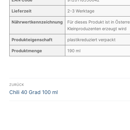
Lieferzeit
2-3 Werktage
Nährwertkennzeichnung
Für dieses Produkt ist in Öste
Kleinproduzenten erzeugt wird
Produkteigenschaft
plastikreduziert verpackt
Produktmenge
190 ml
Beitrags-
ZURÜCK
Vorheriger
Navigation
Chili 40 Grad 100 ml
Beitrag: