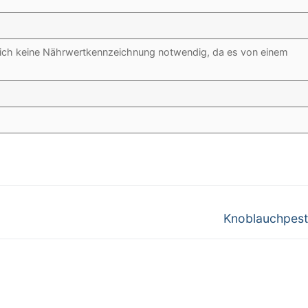
rreich keine Nährwertkennzeichnung notwendig, da es von einem
Nächster
Knoblauchpest
Beitrag: