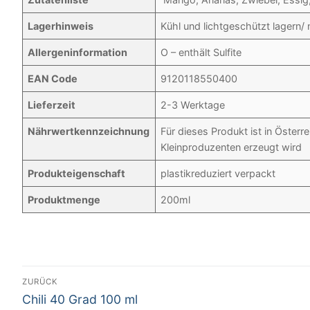
Lagerhinweis
Kühl und lichtgeschützt lagern
Allergeninformation
O – enthält Sulfite
EAN Code
9120118550400
Lieferzeit
2-3 Werktage
Nährwertkennzeichnung
Für dieses Produkt ist in Öste
Kleinproduzenten erzeugt wird
Produkteigenschaft
plastikreduziert verpackt
Produktmenge
200ml
Beitrags-
ZURÜCK
Vorheriger
Navigation
Chili 40 Grad 100 ml