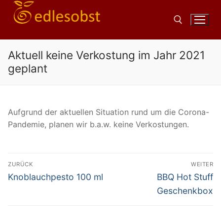
Zum
Inhalt
springen
Aktuell keine Verkostung im Jahr 2021
Suchen nach:
geplant
Aufgrund der aktuellen Situation rund um die Corona-
Pandemie, planen wir b.a.w. keine Verkostungen.
Beitrags-
ZURÜCK
WEITER
Navigation
Vorheriger
Nächster
Knoblauchpesto 100 ml
BBQ Hot Stuff
Beitrag:
Beitrag:
Geschenkbox