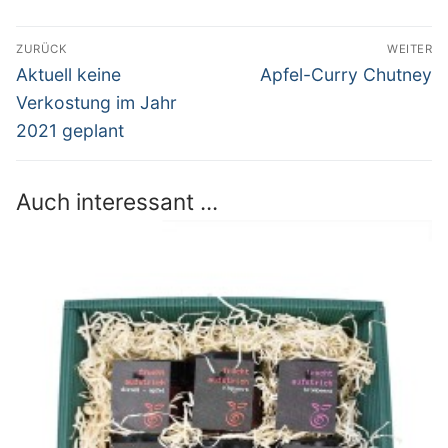
Beitrags-
ZURÜCK
WEITER
Navigation
Vorheriger
Nächster
Aktuell keine
Apfel-Curry Chutney
Beitrag:
Beitrag:
Verkostung im Jahr
2021 geplant
Auch interessant ...